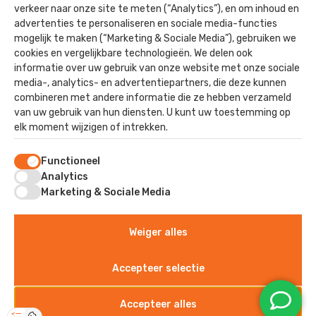
Contact
Gevelrenovatie
verkeer naar onze site te meten (“Analytics”), en om inhoud en
advertenties te personaliseren en sociale media-functies
Offerte
Asbestverwijdering
mogelijk te maken (“Marketing & Sociale Media”), gebruiken we
Agrarisch
cookies en vergelijkbare technologieën. We delen ook
informatie over uw gebruik van onze website met onze sociale
Utiliteit
media-, analytics- en advertentiepartners, die deze kunnen
Paardenstallen
combineren met andere informatie die ze hebben verzameld
van uw gebruik van hun diensten. U kunt uw toestemming op
Nieuwbouw
elk moment wijzigen of intrekken.
Functioneel
Contact
Analytics
Marketing & Sociale Media
Staverhul 17
Weiger alles
3888 MR, Uddel
Accepteer selectie
©2025 - Kok Dak & Wand
Accepteer alles
Algemene voorwaarden