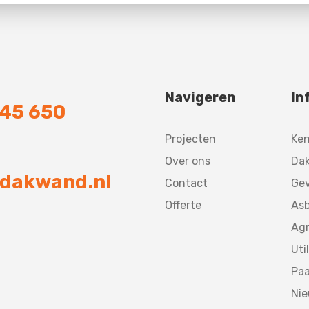
Navigeren
In
745 650
Projecten
Ke
Over ons
Dak
dakwand.nl
Contact
Gev
Offerte
Asb
Agr
Util
Paa
Ni