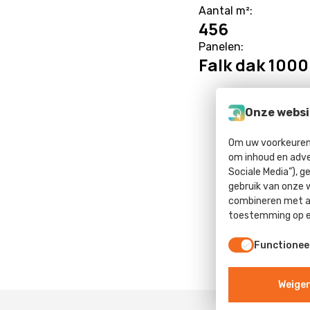
Aantal m²:
456
Panelen:
Falk dak 1000
Onze websi
Om uw voorkeuren 
om inhoud en adve
Sociale Media”), g
gebruik van onze 
combineren met an
toestemming op el
Functionee
Weiger