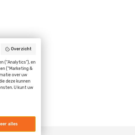
Overzicht
 (“Analytics”), en
ken (“Marketing &
rmatie over uw
 die deze kunnen
ensten. U kunt uw
eer alles