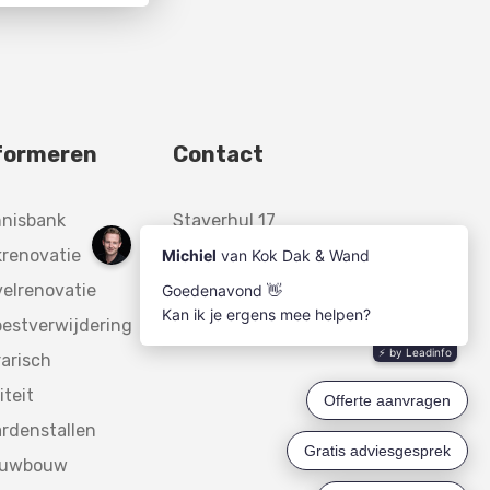
formeren
Contact
nnisbank
Staverhul 17
renovatie
3888 MR,
elrenovatie
Uddel
estverwijdering
arisch
iteit
rdenstallen
euwbouw