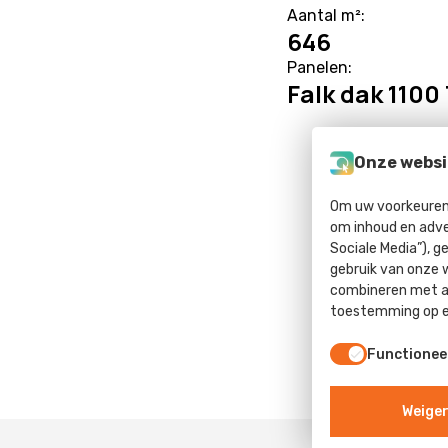
Aantal m²:
646
Panelen:
Falk dak 1100
Onze websi
Om uw voorkeuren 
om inhoud en adve
Sociale Media”), g
gebruik van onze 
combineren met an
toestemming op el
Functionee
Weiger