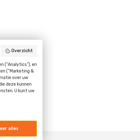
Overzicht
 (“Analytics”), en
ken (“Marketing &
rmatie over uw
 die deze kunnen
ensten. U kunt uw
eer alles