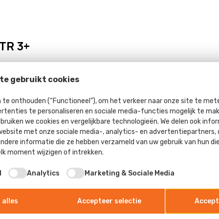
 TR 3+
te gebruikt cookies
te onthouden (“Functioneel”), om het verkeer naar onze site te meten
rtenties te personaliseren en sociale media-functies mogelijk te ma
ebruiken we cookies en vergelijkbare technologieën. We delen ook info
website met onze sociale media-, analytics- en advertentiepartners,
dere informatie die ze hebben verzameld van uw gebruik van hun di
k moment wijzigen of intrekken.
l
Analytics
Marketing & Sociale Media
 alles
Accepteer selectie
Accept