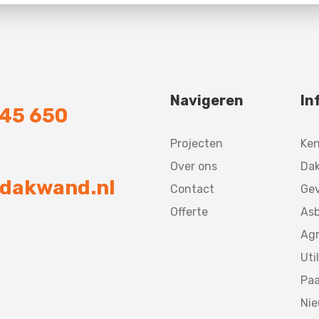
Navigeren
In
745 650
Projecten
Ke
Over ons
Dak
dakwand.nl
Contact
Gev
Offerte
Asb
Agr
Util
Paa
Ni