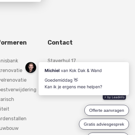
formeren
Contact
nnisbank
Staverhul 17
renovatie
3888 MR,
elrenovatie
Uddel
estverwijdering
arisch
iteit
rdenstallen
euwbouw