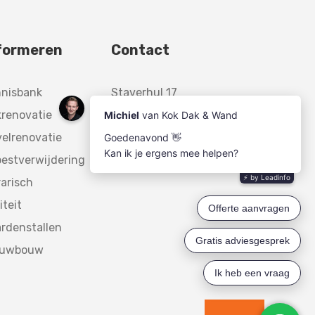
formeren
Contact
nnisbank
Staverhul 17
renovatie
3888 MR,
elrenovatie
Uddel
estverwijdering
arisch
iteit
rdenstallen
euwbouw