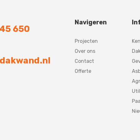
Navigeren
In
745 650
Projecten
Ke
Over ons
Dak
dakwand.nl
Contact
Gev
Offerte
Asb
Agr
Util
Paa
Ni