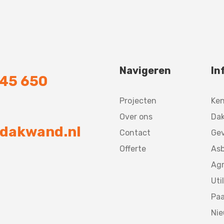
Navigeren
In
745 650
Projecten
Ke
Over ons
Dak
dakwand.nl
Contact
Gev
Offerte
Asb
Agr
Util
Paa
Ni