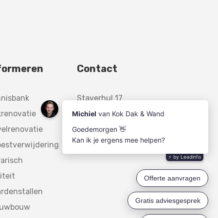
formeren
Contact
nnisbank
Staverhul 17
renovatie
3888 MR,
elrenovatie
Uddel
estverwijdering
arisch
iteit
rdenstallen
euwbouw