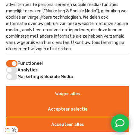
advertenties te personaliseren en sociale media-functies
Utiliteit
mogelijk te maken (“Marketing & Sociale Media”), gebruiken we
Paardenstallen
cookies en vergelijkbare technologieën. We delen ook
informatie over uw gebruik van onze website met onze sociale
Nieuwbouw
media-, analytics- en advertentiepartners, die deze kunnen
combineren met andere informatie die ze hebben verzameld
van uw gebruik van hun diensten. U kunt uw toestemming op
elk moment wijzigen of intrekken.
Contact
Functioneel
Staverhul 17
Analytics
3888 MR, Uddel
Marketing & Sociale Media
Weiger alles
©2025 - Kok Dak & Wand
Algemene voorwaarden
Accepteer selectie
Privacyverklaring
Sitemap
Accepteer alles
Disclaimer