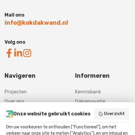
Mail ons
info@kokdakwand.nl
Volg ons
Navigeren
Informeren
Projecten
Kennisbank
Over ons
Dakrenovatie
Contact
Gevelrenovatie
Onze website gebruikt cookies
Overzicht
Offerte
Asbestverwijdering
Om uw voorkeuren te onthouden (“Functioneel”), om het
Agrarisch
verkeer naar onze site te meten (“Analytics”), en om inhoud en