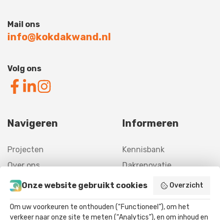
Mail ons
info@kokdakwand.nl
Volg ons
Navigeren
Informeren
Projecten
Kennisbank
Over ons
Dakrenovatie
Contact
Gevelrenovatie
Onze website gebruikt cookies
Overzicht
Offerte
Asbestverwijdering
Om uw voorkeuren te onthouden (“Functioneel”), om het
Agrarisch
verkeer naar onze site te meten (“Analytics”), en om inhoud en