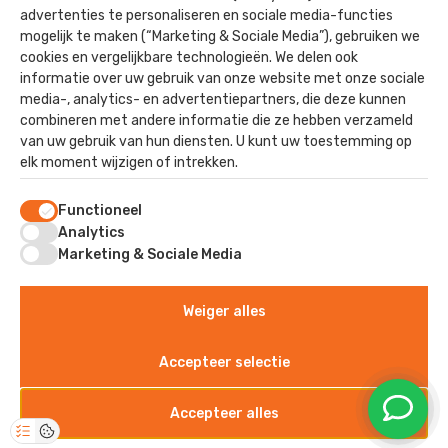
advertenties te personaliseren en sociale media-functies
Utiliteit
mogelijk te maken (“Marketing & Sociale Media”), gebruiken we
Paardenstallen
cookies en vergelijkbare technologieën. We delen ook
informatie over uw gebruik van onze website met onze sociale
Nieuwbouw
media-, analytics- en advertentiepartners, die deze kunnen
combineren met andere informatie die ze hebben verzameld
van uw gebruik van hun diensten. U kunt uw toestemming op
elk moment wijzigen of intrekken.
Contact
Functioneel
Staverhul 17
Analytics
3888 MR, Uddel
Marketing & Sociale Media
Weiger alles
©2025 - Kok Dak & Wand
Algemene voorwaarden
Accepteer selectie
Privacyverklaring
Sitemap
Accepteer alles
Disclaimer