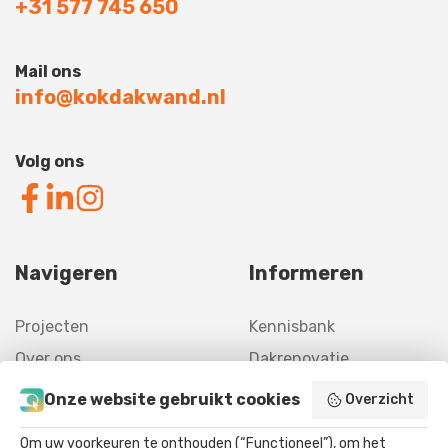
+31 577 745 650
Mail ons
info@kokdakwand.nl
Volg ons
Navigeren
Informeren
Projecten
Kennisbank
Over ons
Dakrenovatie
Contact
Gevelrenovatie
Onze website gebruikt cookies
Overzicht
Offerte
Asbestverwijdering
Om uw voorkeuren te onthouden (“Functioneel”), om het