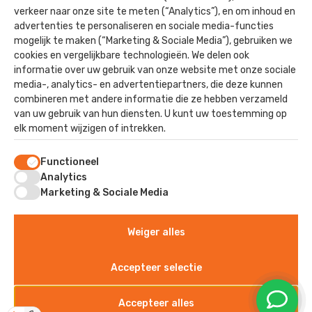
Agrarisch
verkeer naar onze site te meten (“Analytics”), en om inhoud en
advertenties te personaliseren en sociale media-functies
Utiliteit
mogelijk te maken (“Marketing & Sociale Media”), gebruiken we
Paardenstallen
cookies en vergelijkbare technologieën. We delen ook
informatie over uw gebruik van onze website met onze sociale
Nieuwbouw
media-, analytics- en advertentiepartners, die deze kunnen
combineren met andere informatie die ze hebben verzameld
van uw gebruik van hun diensten. U kunt uw toestemming op
elk moment wijzigen of intrekken.
Contact
Functioneel
Staverhul 17
Analytics
3888 MR, Uddel
Marketing & Sociale Media
Weiger alles
©2025 - Kok Dak & Wand
Algemene voorwaarden
Accepteer selectie
Privacyverklaring
Sitemap
Accepteer alles