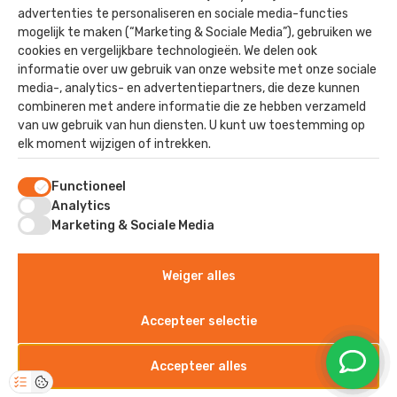
advertenties te personaliseren en sociale media-functies
Utiliteit
mogelijk te maken (“Marketing & Sociale Media”), gebruiken we
Paardenstallen
cookies en vergelijkbare technologieën. We delen ook
informatie over uw gebruik van onze website met onze sociale
Nieuwbouw
media-, analytics- en advertentiepartners, die deze kunnen
combineren met andere informatie die ze hebben verzameld
van uw gebruik van hun diensten. U kunt uw toestemming op
elk moment wijzigen of intrekken.
Contact
Functioneel
Staverhul 17
Analytics
3888 MR, Uddel
Marketing & Sociale Media
Weiger alles
©2025 - Kok Dak & Wand
Algemene voorwaarden
Accepteer selectie
Privacyverklaring
Sitemap
Accepteer alles
Disclaimer