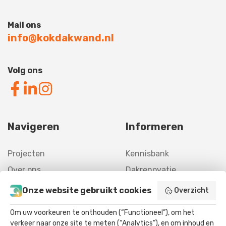
Mail ons
info@kokdakwand.nl
Volg ons
Navigeren
Informeren
Projecten
Kennisbank
Over ons
Dakrenovatie
Contact
Gevelrenovatie
Onze website gebruikt cookies
Overzicht
Offerte
Asbestverwijdering
Om uw voorkeuren te onthouden (“Functioneel”), om het
Agrarisch
verkeer naar onze site te meten (“Analytics”), en om inhoud en