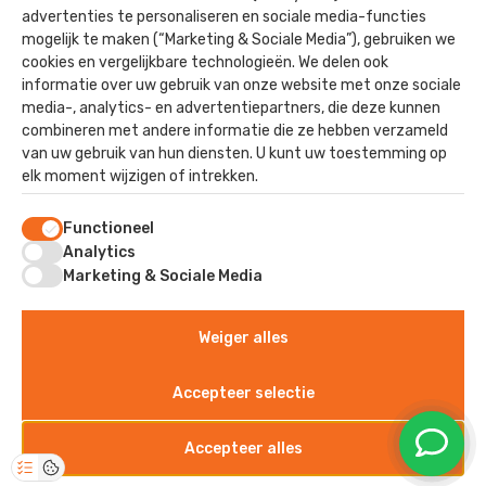
advertenties te personaliseren en sociale media-functies
Utiliteit
mogelijk te maken (“Marketing & Sociale Media”), gebruiken we
Paardenstallen
cookies en vergelijkbare technologieën. We delen ook
informatie over uw gebruik van onze website met onze sociale
Nieuwbouw
media-, analytics- en advertentiepartners, die deze kunnen
combineren met andere informatie die ze hebben verzameld
van uw gebruik van hun diensten. U kunt uw toestemming op
elk moment wijzigen of intrekken.
Contact
Functioneel
Staverhul 17
Analytics
3888 MR, Uddel
Marketing & Sociale Media
Weiger alles
©2025 - Kok Dak & Wand
Algemene voorwaarden
Accepteer selectie
Privacyverklaring
Sitemap
Accepteer alles
Disclaimer