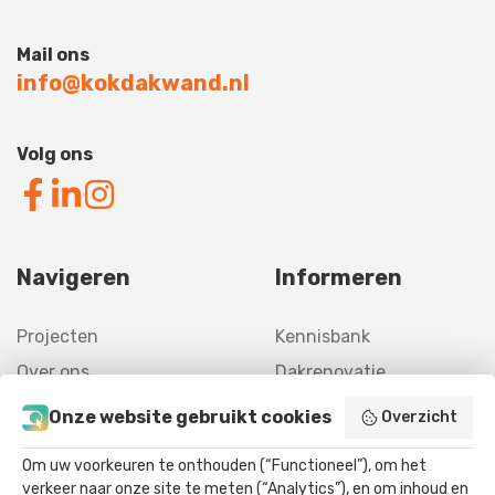
Mail ons
info@kokdakwand.nl
Volg ons
Navigeren
Informeren
Projecten
Kennisbank
Over ons
Dakrenovatie
Contact
Gevelrenovatie
Onze website gebruikt cookies
Overzicht
Offerte
Asbestverwijdering
Om uw voorkeuren te onthouden (“Functioneel”), om het
Agrarisch
verkeer naar onze site te meten (“Analytics”), en om inhoud en