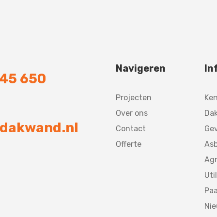
Navigeren
In
745 650
Projecten
Ke
Over ons
Dak
dakwand.nl
Contact
Gev
Offerte
Asb
Agr
Util
Paa
Ni