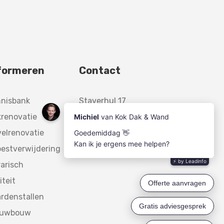
formeren
Contact
nnisbank
Staverhul 17
renovatie
3888 MR,
elrenovatie
Uddel
estverwijdering
arisch
iteit
rdenstallen
euwbouw