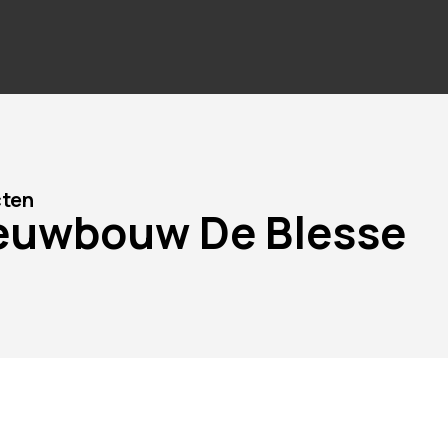
cten
euwbouw De Blesse