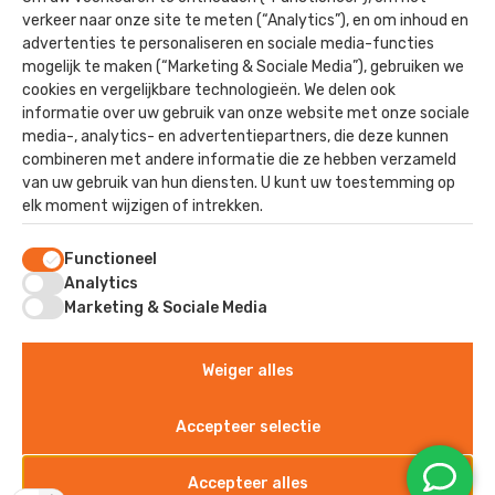
Contact
verkeer naar onze site te meten (“Analytics”), en om inhoud en
advertenties te personaliseren en sociale media-functies
mogelijk te maken (“Marketing & Sociale Media”), gebruiken we
Staverhul 17
cookies en vergelijkbare technologieën. We delen ook
3888 MR, Uddel
informatie over uw gebruik van onze website met onze sociale
media-, analytics- en advertentiepartners, die deze kunnen
combineren met andere informatie die ze hebben verzameld
van uw gebruik van hun diensten. U kunt uw toestemming op
©2025 - Kok Dak & Wand
elk moment wijzigen of intrekken.
Algemene voorwaarden
Privacyverklaring
Functioneel
Sitemap
Analytics
Disclaimer
Marketing & Sociale Media
Toestemmingsvenster geopend
Weiger alles
Accepteer selectie
Accepteer alles